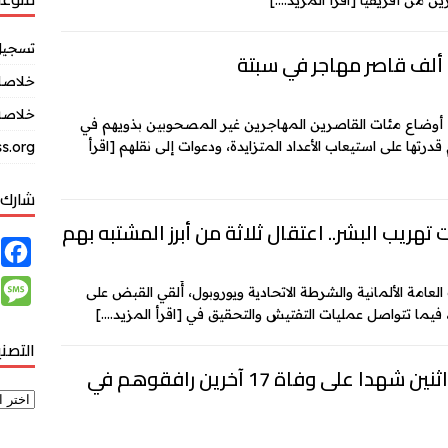
رين من أفريقيا
[اقرأ المزيد….]
تسجيل
ألف قاصر مهاجر في سبتة
خلاصات Feed ال
خلاصة 
إزاء أوضاع مئات القاصرين المهاجرين غير المصحوبين بذويهم في
رتها على استيعاب الأعداد المتزايدة، ودعوات إلى نقلهم
[اقرأ
s.org
شارك 
تهريب البشر.. اعتقال ثلاثة من أبرز المشتبه بهم
F
a
M
العامة الألمانية والشرطة الاتحادية ويوروبول، أُلقي القبض على
c
ر، فيما تتواصل عمليات التفتيش والتحقيق في
[اقرأ المزيد….]
e
e
التصن
s
b
جزر البليار: إنقاذ مهاجرَين اثنين شهدا على وفاة 17 آخرين رافقوهم في
s
o
a
o
g