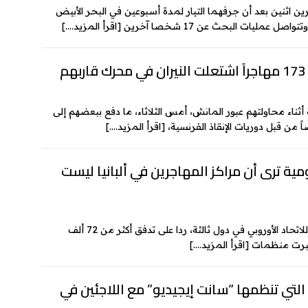
k
رين اثنين بعد أن جرفهما التيار لمدة أسبوعين في البحر الأبيض
e
 عمليات البحث عن 17 شخصا آخرين
[اقرأ المزيد….]
م
ناء محاولتهم عبور المانش، أمس الثلاثاء، ما دفع ببعضهم إلى
[اقرأ المزيد….]
ية ترى أن مراكز المهاجرين في ألبانيا ليست
بعد إعلان روما نيتها طلب إنشاء مراكز هجرة تابعة للاتحاد الأوروبي في دول ثالثة، ردا على تدفق أكثر من 72 ألف
عتبرت منظمات
[اقرأ المزيد….]
لتي تنظمها “سانت إيجيديو” مع اللاجئين في