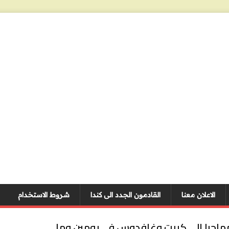
الاعلان معنا
القادمون الجدد الى كندا
شروط الاستخدام
يونان: وصول نحو 250 مهاجرا إلى كريت وغافدوس في يومين وما