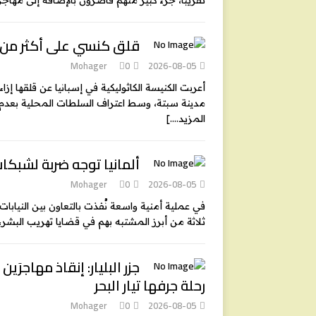
تقريبا، جزء كبير منهم قاصرون بالإضافة إلى مهاج
قلق كنسي على أكثر من 
Mohager
0
2026-08-05
أعربت الكنيسة الكاثوليكية في إسبانيا عن قلقها 
مدينة سبتة، وسط اعتراف السلطات المحلية بعدم قد
المزيد….]
ألمانيا توجه ضربة لشبكات 
Mohager
0
2026-08-05
في عملية أمنية واسعة نُفذت بالتعاون بين النيابات 
ثلاثة من أبرز المشتبه بهم في قضايا تهريب البش
رحلة جرفها تيار البحر
Mohager
0
2026-08-05