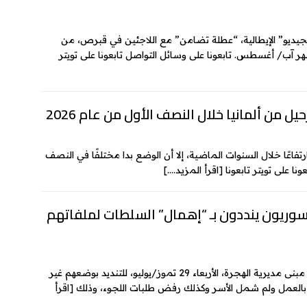
جيديو” الإيطالية، “عطلة تضامن” مع اللاجئين في قبرص، من
 آب/ أغسطس. تابعونا على وسائل التواصل تابعونا على تويتر
 من ألمانيا خلال النصف الأول من عام 2026
فاعًا خلال السنوات الماضية، إلا أن الوضع بدا مختلفًا في النصف
[اقرأ المزيد….]
وريون ينددون بـ “إهمال” السلطات لملفاتهم
تجمع متظاهرون سوريون في لوكسمبورغ، مقابل مبنى مديرية الهجرة، الأربعاء 29 تموز/يوليو، للتنديد بوضعهم غير
 بالعمل ولم شمل الأسر وكذلك رفض طلبات اللجوء، وذلك
[اقرأ