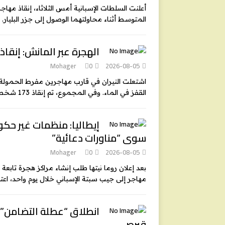
أعلنت السلطات الإسبانية أمس الثلاثاء، إنقاذ مهاج
المتوسط أثناء محاولتهما الوصول إلى جزر البليار. وتتواصل
الهجرة عبر المانش: إنقاذ 173 مهاجراً اشتعلت النيران في محرك قاربه
Mohager
0
2026-08-05
اشتعلت النيران في قارب مهاجرين مفرط الحمولة أث
القفز في الماء. وفي المجموع، تم إنقاذ 173 شخصاً من قبل دوريات الإنقاذ الفرنسية،
إيطاليا: منظمات غير حكوم
سوى “مناورات دعائية”
Mohager
0
2026-08-05
مهاجر إلى جيب سبتة الإسباني خلال يوم واحد، ا
انطلاق “عطلة التضامن” ا
قبرص