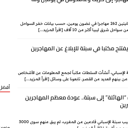
وصل إلى جزيرتي كريت وغافدوس الجنوبيتين اليونانيتين 262 مهاجرا في غضون يومين، حسب بيانات خفر السواحل
سواحل شرق ليبيا أكثر من 10 آلاف
[اقرأ المزيد….]
فتتح مكتبا في سبتة للإبلاغ عن المهاجرين
الإسباني، أنشأت السلطات مكتباً لجمع المعلومات عن الأشخاص
من بينهم العديد من القصر. تابعونا على وسائل
[اقرأ المزيد….]
أفضل 
“الهائلة” إلى سبتة.. عودة معظم المهاجرين
ين
بعد أسبوع على عبور أكثر من 70 ألف مهاجر إلى جيب سبتة الإسباني قادمين من المغرب، لم يبق منهم سوى 3000
منوعا