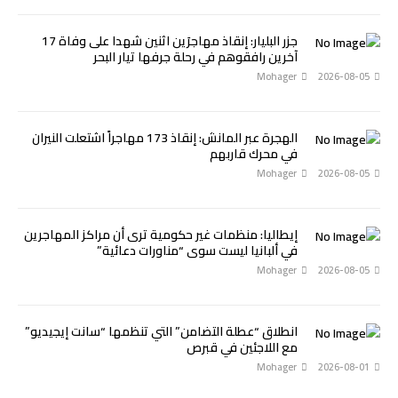
جزر البليار: إنقاذ مهاجرَين اثنين شهدا على وفاة 17
آخرين رافقوهم في رحلة جرفها تيار البحر
Mohager
2026-08-05
الهجرة عبر المانش: إنقاذ 173 مهاجراً اشتعلت النيران
في محرك قاربهم
Mohager
2026-08-05
إيطاليا: منظمات غير حكومية ترى أن مراكز المهاجرين
في ألبانيا ليست سوى “مناورات دعائية”
Mohager
2026-08-05
انطلاق “عطلة التضامن” التي تنظمها “سانت إيجيديو”
مع اللاجئين في قبرص
Mohager
2026-08-01