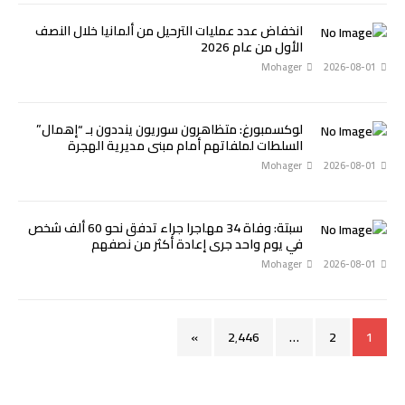
انخفاض عدد عمليات الترحيل من ألمانيا خلال النصف
الأول من عام 2026
Mohager
2026-08-01
لوكسمبورغ: متظاهرون سوريون ينددون بـ “إهمال”
السلطات لملفاتهم أمام مبنى مديرية الهجرة
Mohager
2026-08-01
سبتة: وفاة 34 مهاجرا جراء تدفق نحو 60 ألف شخص
في يوم واحد جرى إعادة أكثر من نصفهم
Mohager
2026-08-01
»
2٬446
…
2
1