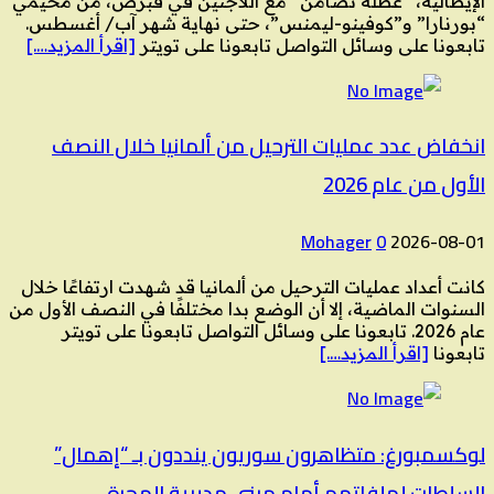
الإيطالية، “عطلة تضامن” مع اللاجئين في قبرص، من مخيمي
“بورنارا” و”كوفينو-ليمنس”، حتى نهاية شهر آب/ أغسطس.
تابعونا على وسائل التواصل تابعونا على تويتر
[اقرأ المزيد….]
انخفاض عدد عمليات الترحيل من ألمانيا خلال النصف
الأول من عام 2026
Mohager
0
2026-08-01
كانت أعداد عمليات الترحيل من ألمانيا قد شهدت ارتفاعًا خلال
السنوات الماضية، إلا أن الوضع بدا مختلفًا في النصف الأول من
عام 2026. تابعونا على وسائل التواصل تابعونا على تويتر
تابعونا
[اقرأ المزيد….]
لوكسمبورغ: متظاهرون سوريون ينددون بـ “إهمال”
السلطات لملفاتهم أمام مبنى مديرية الهجرة