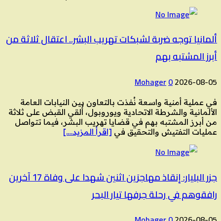
ألمانيا توجه ضربة لشبكات تهريب البشر.. اعتقال ثلاثة من
أبرز المشتبه بهم
Mohager
0
2026-08-05
في عملية أمنية واسعة نُفذت بالتعاون بين النيابات العامة
الألمانية والشرطة الاتحادية ويوروبول، أُلقي القبض على ثلاثة
من أبرز المشتبه بهم في قضايا تهريب البشر، فيما تتواصل
عمليات التفتيش والتحقيق في
[اقرأ المزيد….]
جزر البليار: إنقاذ مهاجرَين اثنين شهدا على وفاة 17 آخرين
رافقوهم في رحلة جرفها تيار البحر
Mohager
0
2026-08-05