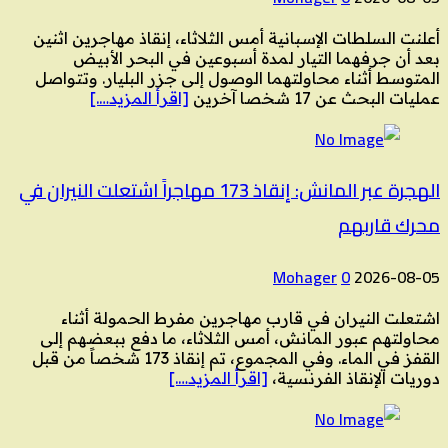
أعلنت السلطات الإسبانية أمس الثلاثاء، إنقاذ مهاجرين اثنين
بعد أن جرفهما التيار لمدة أسبوعين في البحر الأبيض
المتوسط أثناء محاولتهما الوصول إلى جزر البليار. وتتواصل
عمليات البحث عن 17 شخصا آخرين
[اقرأ المزيد….]
الهجرة عبر المانش: إنقاذ 173 مهاجراً اشتعلت النيران في
محرك قاربهم
Mohager
0
2026-08-05
اشتعلت النيران في قارب مهاجرين مفرط الحمولة أثناء
محاولتهم عبور المانش، أمس الثلاثاء، ما دفع ببعضهم إلى
القفز في الماء. وفي المجموع، تم إنقاذ 173 شخصاً من قبل
دوريات الإنقاذ الفرنسية،
[اقرأ المزيد….]