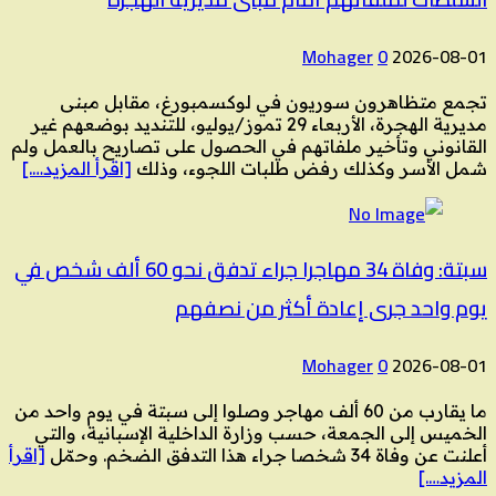
Mohager
0
2026-08-01
تجمع متظاهرون سوريون في لوكسمبورغ، مقابل مبنى
مديرية الهجرة، الأربعاء 29 تموز/يوليو، للتنديد بوضعهم غير
القانوني وتأخير ملفاتهم في الحصول على تصاريح بالعمل ولم
شمل الأسر وكذلك رفض طلبات اللجوء، وذلك
[اقرأ المزيد….]
سبتة: وفاة 34 مهاجرا جراء تدفق نحو 60 ألف شخص في
يوم واحد جرى إعادة أكثر من نصفهم
Mohager
0
2026-08-01
ما يقارب من 60 ألف مهاجر وصلوا إلى سبتة في يوم واحد من
الخميس إلى الجمعة، حسب وزارة الداخلية الإسبانية، والتي
أعلنت عن وفاة 34 شخصا جراء هذا التدفق الضخم. وحمّل
[اقرأ
المزيد….]