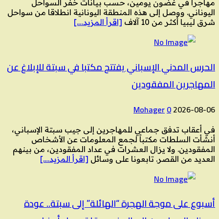
مهاجرا في غضون يومين، حسب بيانات خفر السواحل
اليوناني. ووصل إلى هذه المنطقة اليونانية انطلاقا من سواحل
شرق ليبيا أكثر من 10 آلاف
[اقرأ المزيد….]
الحرس المدني الإسباني يفتتح مكتبا في سبتة للإبلاغ عن
المهاجرين المفقودين
Mohager
0
2026-08-06
في أعقاب تدفق جماعي للمهاجرين إلى جيب سبتة الإسباني،
أنشأت السلطات مكتباً لجمع المعلومات عن الأشخاص
المفقودين. ولا يزال العشرات في عداد المفقودين، من بينهم
العديد من القصر. تابعونا على وسائل
[اقرأ المزيد….]
أسبوع على موجة الهجرة “الهائلة” إلى سبتة.. عودة