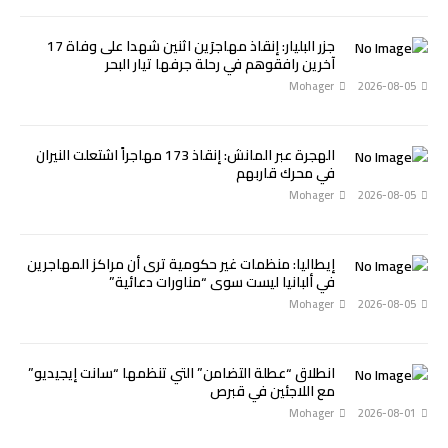
جزر البليار: إنقاذ مهاجرَين اثنين شهدا على وفاة 17
آخرين رافقوهم في رحلة جرفها تيار البحر
Mohager
2026-08-05
الهجرة عبر المانش: إنقاذ 173 مهاجراً اشتعلت النيران
في محرك قاربهم
Mohager
2026-08-05
إيطاليا: منظمات غير حكومية ترى أن مراكز المهاجرين
في ألبانيا ليست سوى “مناورات دعائية”
Mohager
2026-08-05
انطلاق “عطلة التضامن” التي تنظمها “سانت إيجيديو”
مع اللاجئين في قبرص
Mohager
2026-08-01