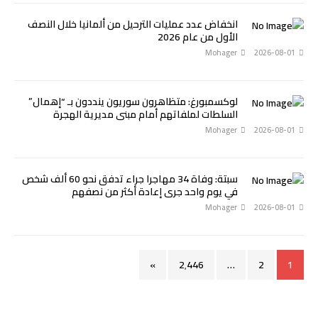
انخفاض عدد عمليات الترحيل من ألمانيا خلال النصف
الأول من عام 2026
Mohager
2026-08-01
لوكسمبورغ: متظاهرون سوريون ينددون بـ “إهمال”
السلطات لملفاتهم أمام مبنى مديرية الهجرة
Mohager
2026-08-01
سبتة: وفاة 34 مهاجرا جراء تدفق نحو 60 ألف شخص
في يوم واحد جرى إعادة أكثر من نصفهم
Mohager
2026-08-01
»
2٬446
…
2
1