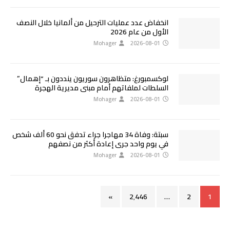
انخفاض عدد عمليات الترحيل من ألمانيا خلال النصف
الأول من عام 2026
Mohager
2026-08-01
لوكسمبورغ: متظاهرون سوريون ينددون بـ “إهمال”
السلطات لملفاتهم أمام مبنى مديرية الهجرة
Mohager
2026-08-01
سبتة: وفاة 34 مهاجرا جراء تدفق نحو 60 ألف شخص
في يوم واحد جرى إعادة أكثر من نصفهم
Mohager
2026-08-01
»
2٬446
…
2
1