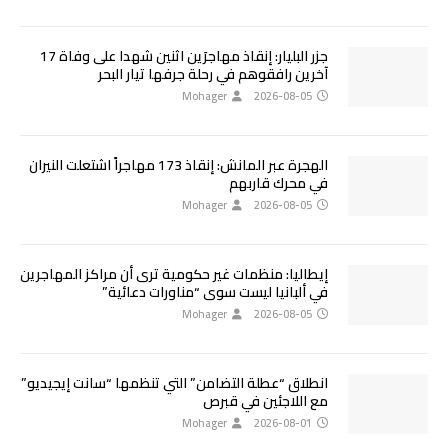
جزر البليار: إنقاذ مهاجرَين اثنين شهدا على وفاة 17
آخرين رافقوهم في رحلة جرفها تيار البحر
Mohager
2026-08-05
الهجرة عبر المانش: إنقاذ 173 مهاجراً اشتعلت النيران
في محرك قاربهم
Mohager
2026-08-05
إيطاليا: منظمات غير حكومية ترى أن مراكز المهاجرين
في ألبانيا ليست سوى “مناورات دعائية”
Mohager
2026-08-05
انطلاق “عطلة التضامن” التي تنظمها “سانت إيجيديو”
مع اللاجئين في قبرص
Mohager
2026-08-01