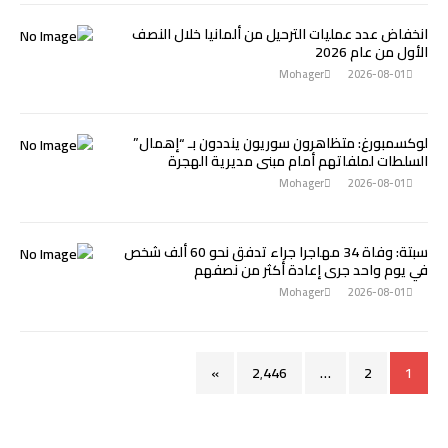
انخفاض عدد عمليات الترحيل من ألمانيا خلال النصف
الأول من عام 2026
Mohager
2026-08-01
لوكسمبورغ: متظاهرون سوريون ينددون بـ “إهمال”
السلطات لملفاتهم أمام مبنى مديرية الهجرة
Mohager
2026-08-01
سبتة: وفاة 34 مهاجرا جراء تدفق نحو 60 ألف شخص
في يوم واحد جرى إعادة أكثر من نصفهم
Mohager
2026-08-01
»
2٬446
…
2
1