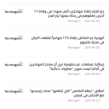
جزر البليار: إنقاذ مهاجرَين اثنين شهدا على وفاة 17
آخرين رافقوهم في رحلة جرفها تيار البحر
Mohager
2026-08-05
الهجرة عبر المانش: إنقاذ 173 مهاجراً اشتعلت النيران
في محرك قاربهم
Mohager
2026-08-05
إيطاليا: منظمات غير حكومية ترى أن مراكز المهاجرين
في ألبانيا ليست سوى “مناورات دعائية”
Mohager
2026-08-05
انطلاق “عطلة التضامن” التي تنظمها “سانت إيجيديو”
مع اللاجئين في قبرص
Mohager
2026-08-01