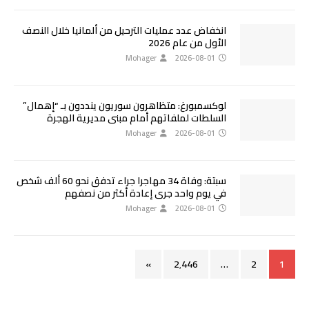
انخفاض عدد عمليات الترحيل من ألمانيا خلال النصف
الأول من عام 2026
Mohager
2026-08-01
لوكسمبورغ: متظاهرون سوريون ينددون بـ “إهمال”
السلطات لملفاتهم أمام مبنى مديرية الهجرة
Mohager
2026-08-01
سبتة: وفاة 34 مهاجرا جراء تدفق نحو 60 ألف شخص
في يوم واحد جرى إعادة أكثر من نصفهم
Mohager
2026-08-01
»
2٬446
…
2
1