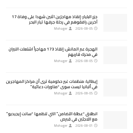
جزر البليار: إنقاذ مهاجرَين اثنين شهدا على وفاة 17
آخرين رافقوهم في رحلة جرفها تيار البحر
Mohager
2026-08-05
الهجرة عبر المانش: إنقاذ 173 مهاجراً اشتعلت النيران
في محرك قاربهم
Mohager
2026-08-05
إيطاليا: منظمات غير حكومية ترى أن مراكز المهاجرين
في ألبانيا ليست سوى “مناورات دعائية”
Mohager
2026-08-05
انطلاق “عطلة التضامن” التي تنظمها “سانت إيجيديو”
مع اللاجئين في قبرص
Mohager
2026-08-01