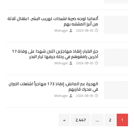
ألمانيا توجه ضربة لشبكات تهريب البشر.. اعتقال ثلاثة
من أبرز المشتبه بهم
Mohager
2026-08-05
جزر البليار: إنقاذ مهاجرَين اثنين شهدا على وفاة 17
آخرين رافقوهم في رحلة جرفها تيار البحر
Mohager
2026-08-05
الهجرة عبر المانش: إنقاذ 173 مهاجراً اشتعلت النيران
في محرك قاربهم
Mohager
2026-08-05
»
2٬447
…
2
1