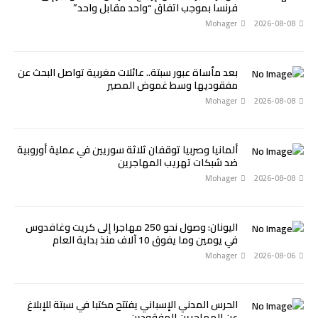
فرنسا بموجب اتفاق “واحد مقابل واحد”
Mohager
2026-08-08
بعد مأساة عبور سبتة.. عائلات مغربية تواصل البحث عن
مفقوديها وسط غموض المصير
Mohager
2026-08-08
ألمانيا وصربيا توقفان ثلاثة سوريين في عملية أوروبية
ضد شبكات تهريب المهاجرين
Mohager
2026-08-08
اليونان: وصول نحو 250 مهاجرا إلى كريت وغافدوس
في يومين وما يفوق 10 آلاف منذ بداية العام
Mohager
2026-08-06
الحرس المدني الإسباني يفتتح مكتبا في سبتة للإبلاغ
عن المهاجرين المفقودين