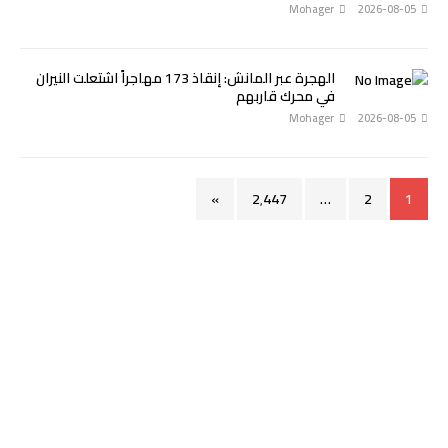
Mohager
2026-08-05
الهجرة عبر المانش: إنقاذ 173 مهاجراً اشتعلت النيران
في محرك قاربهم
Mohager
2026-08-05
»
2٬447
…
2
1