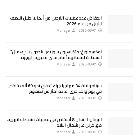
انخفاض عدد عمليات الترحيل من ألمانيا خلال النصف
الأول من عام 2026
Mohager
2026-08-01
لوكسمبورغ: متظاهرون سوريون ينددون بـ “إهمال”
السلطات لملفاتهم أمام مبنى مديرية الهجرة
Mohager
2026-08-01
سبتة: وفاة 34 مهاجرا جراء تدفق نحو 60 ألف شخص
في يوم واحد جرى إعادة أكثر من نصفهم
Mohager
2026-08-01
اليونان: اعتقال 8 أشخاص في عمليات منفصلة لتهريب
مهاجرين عبر شمال البلاد
Mohager
2026-08-01