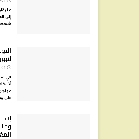
شخصا ج
لتهري
-01
في عمل
أشخاص 
مهاجري
على و
إسبان
ومال
المغ