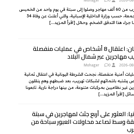
ما يقارب من 60 ألف مهاجر وصلوا إلى سبتة في يوم واحد من الخميس
إلى الجمعة، حسب وزارة الداخلية الإسبانية، والتي أعلنت عن وفاة 34
راء هذا التدفق الضخم. وحمّل
[اقرأ المزيد….]
اليونان: اعتقال 8 أشخاص في عمليات منفصلة
ب مهاجرين عبر شمال البلاد
Mohager
0
2026-08
يات أمنية منفصلة، نجحت الشرطة اليونانية في اعتقال ثمانية
يشتبه بانتمائهم لشبكات تهريب، بعد ضبطهم وهم ينقلون
ن غير نظاميين بمركبات متنوعة، من بينها دراجة نارية. تابعونا
سائل
[اقرأ المزيد….]
يا: العثور على أربع جثث لمهاجرين في سبتة
قة وسط تصاعد محاولات العبور سباحة من
رب