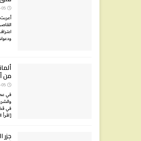
-05
أعربت 
القاصر
اعتراف
ودعوات
ألمان
من أب
-05
في عملي
والشرط
في قضا
[اقرأ ا