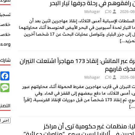
 رافقوهم في رحلة جرفها تيار البحر
Mohager
0
2026-08
تسجيل
السلطات الإسبانية أمس الثلاثاء، إنقاذ مهاجرين اثنين بعد أن
خلاصات Feed ال
 التيار لمدة أسبوعين في البحر الأبيض المتوسط أثناء محاولتهما
لى جزر البليار. وتتواصل عمليات البحث عن 17 شخصا آخرين
خلاصة 
لمزيد….]
s.org
الهجرة عبر المانش: إنقاذ 173 مهاجراً اشتعلت النيران
شارك 
حرك قاربهم
F
Mohager
0
2026-08
a
M
 النيران في قارب مهاجرين مفرط الحمولة أثناء محاولتهم عبور
c
، أمس الثلاثاء، ما دفع ببعضهم إلى القفز في الماء. وفي
e
17 شخصاً من قبل دوريات الإنقاذ الفرنسية،
[اقرأ
e
التصن
s
….]
b
s
o
a
يا: منظمات غير حكومية ترى أن مراكز
o
g
جرين في ألبانيا ليست سوى “مناورات دعائية”