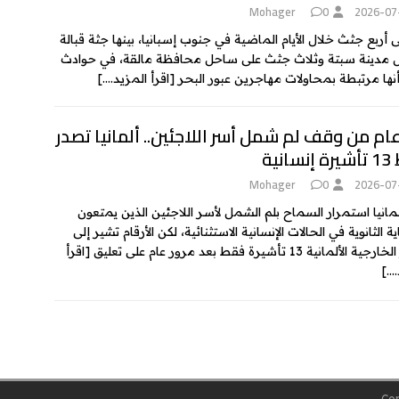
Mohager
0
2026-07
ى أربع جثث خلال الأيام الماضية في جنوب إسبانيا، بينها جثة قبالة
مدينة سبتة وثلاث جثث على ساحل محافظة مالقة، في حوادث
أنها مرتبطة بمحاولات مهاجرين عبور البحر
[اقرأ المزيد….]
ام من وقف لم شمل أسر اللاجئين.. ألمانيا تصدر
انية
Mohager
0
2026-07
لمانيا استمرار السماح بلم الشمل لأسر اللاجئين الذين يمتعون
ة الثانوية في الحالات الإنسانية الاستثنائية، لكن الأرقام تشير إلى
لألمانية 13 تأشيرة فقط بعد مرور عام على تعليق
[اقرأ
….]
Cop