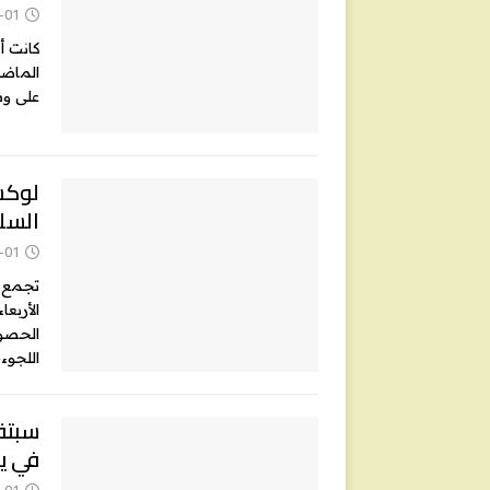
-01
كانت أ
على وسا
لوكس
السل
-01
تجمع م
الحصول
اللجوء
في ي
-01