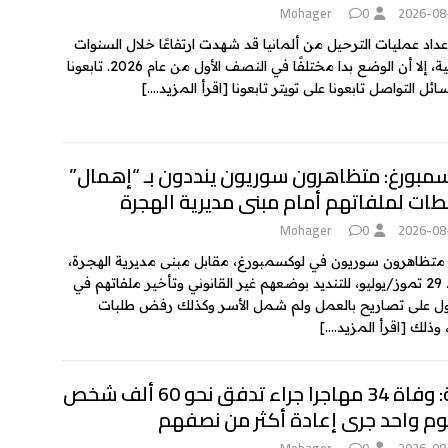
Mohager
0
2026-08
عداد عمليات الترحيل من ألمانيا قد شهدت ارتفاعًا خلال السنوات
الماضية، إلا أن الوضع بدا مختلفًا في النصف الأول من عام 2026. تابعونا
ئل التواصل تابعونا على تويتر تابعونا
[اقرأ المزيد….]
مبورغ: متظاهرون سوريون ينددون بـ “إهمال”
طات لملفاتهم أمام مبنى مديرية الهجرة
Mohager
0
2026-08
تظاهرون سوريون في لوكسمبورغ، مقابل مبنى مديرية الهجرة،
الأربعاء 29 تموز/يوليو، للتنديد بوضعهم غير القانوني وتأخير ملفاتهم في
 على تصاريح بالعمل ولم شمل الأسر وكذلك رفض طلبات
، وذلك
[اقرأ المزيد….]
سبتة: وفاة 34 مهاجرا جراء تدفق نحو 60 ألف شخص
وم واحد جرى إعادة أكثر من نصفهم
Mohager
0
2026-08