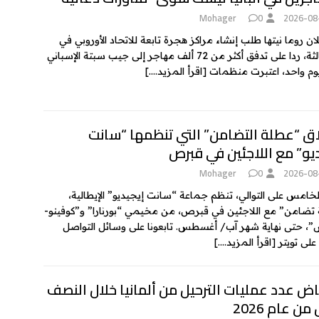
k
e
Mohager
0
2026-08
ان روما نيتها طلب إنشاء مراكز هجرة تابعة للاتحاد الأوروبي في
دول ثالثة، ردا على تدفق أكثر من 72 ألف مهاجر إلى جيب سبتة الإسباني
وم واحد، اعتبرت منظمات
[اقرأ المزيد….]
اق “عطلة التضامن” التي تنظمها “سانت
يو” مع اللاجئين في قبرص
Mohager
0
2026-08
الخامس على التوالي، تنظم جماعة “سانت إيجيديو” الإيطالية،
تضامن” مع اللاجئين في قبرص، من مخيمي “بورنارا” و”كوفينو-
، حتى نهاية شهر آب/ أغسطس. تابعونا على وسائل التواصل
 على تويتر
[اقرأ المزيد….]
ض عدد عمليات الترحيل من ألمانيا خلال النصف
من عام 2026