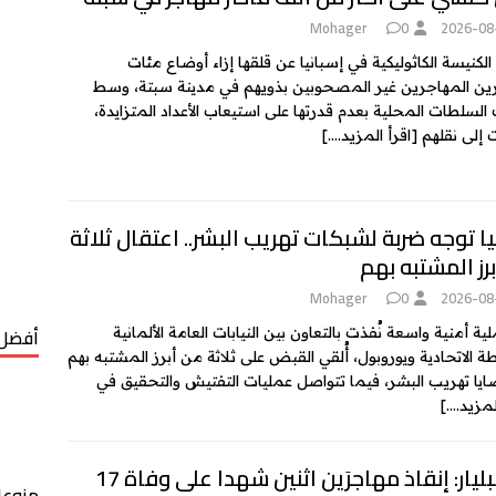
Mohager
0
2026-08
الكنيسة الكاثوليكية في إسبانيا عن قلقها إزاء أوضاع مئات
ين المهاجرين غير المصحوبين بذويهم في مدينة سبتة، وسط
 السلطات المحلية بعدم قدرتها على استيعاب الأعداد المتزايدة،
 إلى نقلهم
[اقرأ المزيد….]
يا توجه ضربة لشبكات تهريب البشر.. اعتقال ثلاثة
رز المشتبه بهم
Mohager
0
2026-08
أفضل 
ة أمنية واسعة نُفذت بالتعاون بين النيابات العامة الألمانية
ة الاتحادية ويوروبول، أُلقي القبض على ثلاثة من أبرز المشتبه بهم
يا تهريب البشر، فيما تتواصل عمليات التفتيش والتحقيق في
لمزيد….]
جزر البليار: إنقاذ مهاجرَين اثنين شهدا على وفاة 17
منوعا