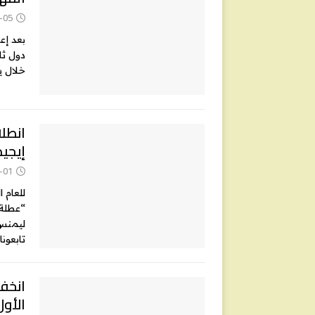
-05
بعد إعل
خلال ي
انطل
إيجيد
-01
للعام 
“عطلة 
ليمنس”
تابعونا
انخفا
الأول 