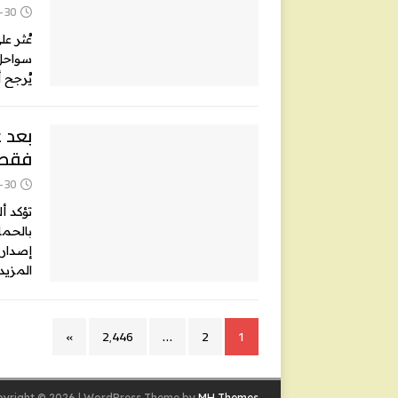
-30
عُثر عل
سواحل 
يُرجح 
بعد ع
فقط 13 تأشيرة إنس
-30
تؤكد أ
بالحماي
إصدار الخارجية ا
المزيد
»
2٬446
…
2
1
yright © 2026 | WordPress Theme by
MH Themes