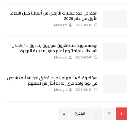
انخفاض عدد عمليات الترحيل من ألمانيا خلال النصف
الأول من عام 2026
Mohager
2026-08-01
لوكسمبورغ: متظاهرون سوريون ينددون بـ “إهمال”
السلطات لملفاتهم أمام مبنى مديرية الهجرة
Mohager
2026-08-01
سبتة: وفاة 34 مهاجرا جراء تدفق نحو 60 ألف شخص
في يوم واحد جرى إعادة أكثر من نصفهم
Mohager
2026-08-01
»
2٬446
…
2
1