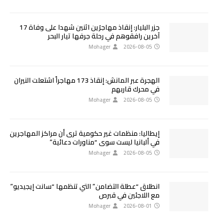
جزر البليار: إنقاذ مهاجرَين اثنين شهدا على وفاة 17
آخرين رافقوهم في رحلة جرفها تيار البحر
Mohager
2026-08-05
الهجرة عبر المانش: إنقاذ 173 مهاجراً اشتعلت النيران
في محرك قاربهم
Mohager
2026-08-05
إيطاليا: منظمات غير حكومية ترى أن مراكز المهاجرين
في ألبانيا ليست سوى “مناورات دعائية”
Mohager
2026-08-05
انطلاق “عطلة التضامن” التي تنظمها “سانت إيجيديو”
مع اللاجئين في قبرص
Mohager
2026-08-01