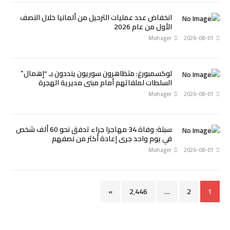
انخفاض عدد عمليات الترحيل من ألمانيا خلال النصف
الأول من عام 2026
Mohager
2026-08-01
لوكسمبورغ: متظاهرون سوريون ينددون بـ “إهمال”
السلطات لملفاتهم أمام مبنى مديرية الهجرة
Mohager
2026-08-01
سبتة: وفاة 34 مهاجرا جراء تدفق نحو 60 ألف شخص
في يوم واحد جرى إعادة أكثر من نصفهم
Mohager
2026-08-01
»
2٬446
…
2
1