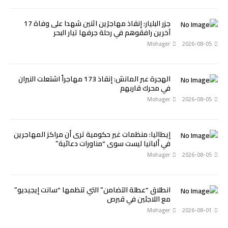
جزر البليار: إنقاذ مهاجرَين اثنين شهدا على وفاة 17
آخرين رافقوهم في رحلة جرفها تيار البحر
Mohager
2026-08-05
الهجرة عبر المانش: إنقاذ 173 مهاجراً اشتعلت النيران
في محرك قاربهم
Mohager
2026-08-05
إيطاليا: منظمات غير حكومية ترى أن مراكز المهاجرين
في ألبانيا ليست سوى “مناورات دعائية”
Mohager
2026-08-05
انطلاق “عطلة التضامن” التي تنظمها “سانت إيجيديو”
مع اللاجئين في قبرص
Mohager
2026-08-01